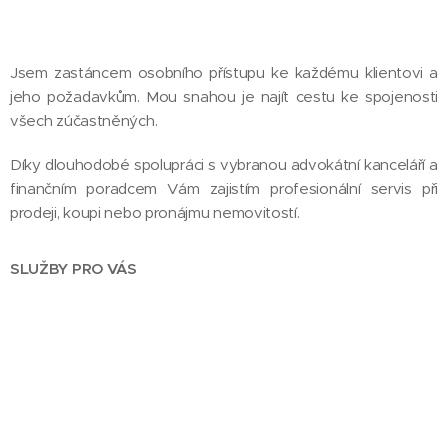
Jsem zastáncem osobního přístupu ke každému klientovi a
jeho požadavkům. Mou snahou je najít cestu ke spojenosti
všech zúčastněných.
Díky dlouhodobé spolupráci s vybranou advokátní kanceláří a
finančním poradcem Vám zajistím profesionální servis při
prodeji, koupi nebo pronájmu nemovitostí.
SLUŽBY PRO VÁS
dlouholeté zkušenosti v oblasti realit
prodej a pronájem nemovitostí
právní servis pro prodávající zdarma - kupní smlouvy,
návrhy na vklad, listy vlastnictví, výmaz věcných
břemen, darovací smlouvy apod. (zdarma také