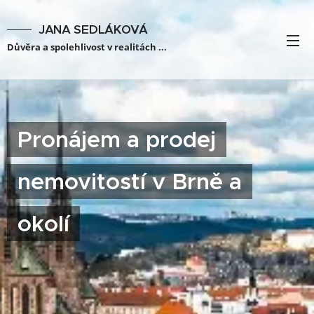
JANA SEDLÁKOVÁ
Důvěra a spolehlivost v realitách ...
Pronájem a prodej
nemovitostí v Brně a
okolí